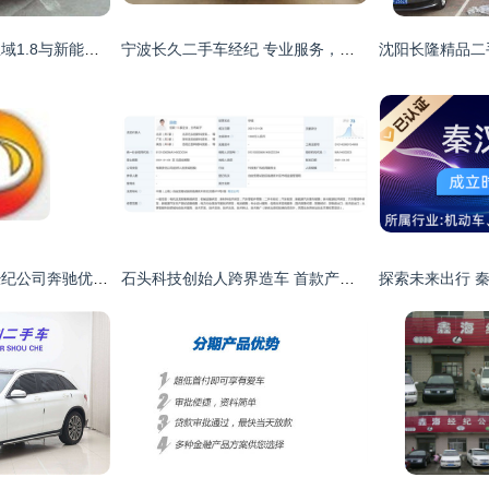
广州东风本田二手思域1.8与新能源汽车销售市场浅析
宁波长久二手车经纪 专业服务，让二手车交易更安心
合肥奥驰旧机动车经纪公司奔驰优雅型二手车全解析 价格、图片与市场详情
石头科技创始人跨界造车 首款产品对标奔驰G级，二手车经纪或迎新机遇