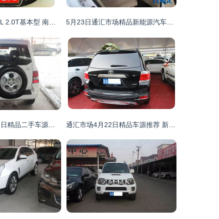
选购二手奥迪A6L 2.0T基本型 南京宁骏精品二手车经纪公司服务解析与新能源汽车趋势观察
5月23日通汇市场精品新能源汽车车源全解析 引领绿色出行新风尚
通汇市场11月17日精品二手车源推荐
通汇市场4月22日精品车源推荐 新能源汽车整车销售专场