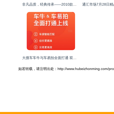
非凡品质，经典传承——2010款宝马X1进口sDrive18i新能源汽车
大搜车车牛与车易拍全面打通 双平台融合如何推动二手车市场迈向高效时代与新能源汽车销售的新格局
如若转载，请注明出处：http://www.hubeizhonming.com/product