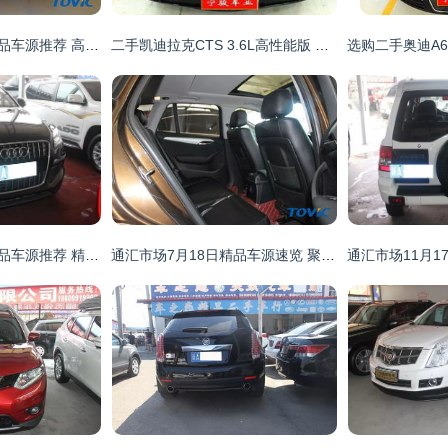
通汇市场7月19日精品车源推荐 高性价比二手车精选指南
二手凯迪拉克CTS 3.6L高性能版 南京宁骏精品二手车经纪公司的品质之选
通汇市场2月10日精品车源推荐 精选二手车，值得信赖的选择
通汇市场7月18日精品车源速览 聚焦新能源汽车，引领绿色出行新风尚